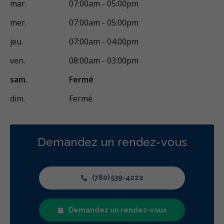
mar.
07:00am - 05:00pm
Gestion de l'anxiété dentaire
Sédation - IV
mer.
07:00am - 05:00pm
Sédation - protoxyde d'azote
Sédation - orale
jeu.
07:00am - 04:00pm
Appareils dentaires
Soins dentaires pour enfants
ven.
08:00am - 03:00pm
Services esthétiques
Diagnostique
Urgences
sam.
Fermé
Endodontie
Chirurgie buccale
Orthodontie
Parodontie
dim.
Fermé
Hygiène préventive et nettoyages
Réparateur
Sédation
RCSD (Régime canadien de soins dentaires)
Moins
Demandez un rendez-vous
(780) 539-4222
Demandez un rendez-vous