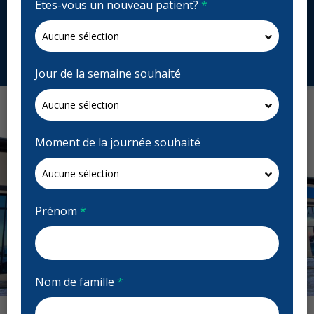
Êtes-vous un nouveau patient?
*
Canada
south40dental.com
Demandez un rendez-vous
Jour de la semaine souhaité
Moment de la journée souhaité
Prénom
*
Nom de famille
*
Previous
Next