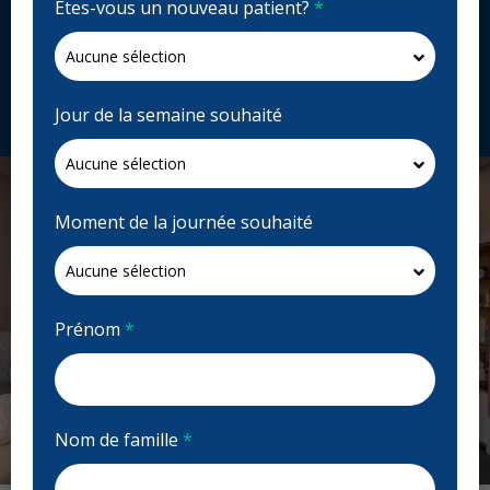
Êtes-vous un nouveau patient?
*
3450 Uptown Blvd #105, Victoria, BC V8Z 0B9,
Canada
smileesthetics.ca
Demandez un rendez-vous
Jour de la semaine souhaité
Moment de la journée souhaité
Prénom
*
Nom de famille
*
Previous
Next