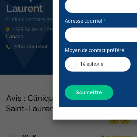
Laurent
Clinique dentaire généraliste, Urgence: Heures d'ouvertu
Adresse courriel
*
1325 Bd de la Côte Vertu Bureau 200, Saint-Laurent, Q
Canada
(514) 744-6444
Moyen de contact préféré
cliniquedentaireville
Téléphone
Avis : Clinique Dentaire Ville
Saint-Laurent
Previous
Next
étoiles
étoiles
étoiles
étoiles
étoiles
WAL B.
5