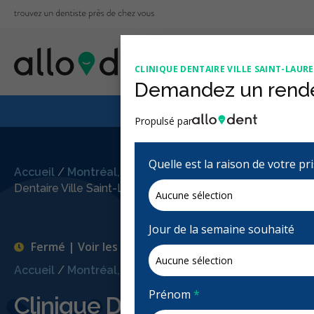
CLINIQUE DENTAIRE VILLE SAINT-LAUR
Demandez un rend
Le Régime canadien
Propulsé par
Quelle est la raison de votre p
Accueil
/
Montréal, QC
/
Clinique
Dentaire Ville Saint-Laurent
Jour de la semaine souhaité
Fermé | Voir les heures d'ouvertures
Accueil
/
Montréal, QC
/
Clinique Dentaire Ville Saint-La
Prénom
*
Clinique Dentaire Ville Saint-