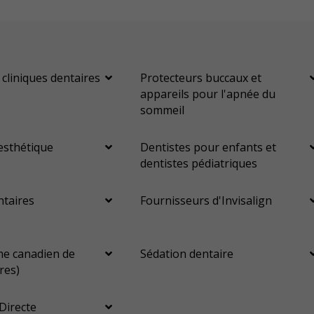
Anesthésie dent inividuelle (Wand)
Appareils dentaires
Soins dentaires pour enfants
Services esthétiques
Prothèses dentaires
Diagnostique
Urgences
 cliniques dentaires
Protecteurs buccaux et
appareils pour l'apnée du
Endodontie
Chirurgie buccale
Orthodontie
Parodontie
sommeil
Hygiène préventive et nettoyages
Réparateur
Sédation
esthétique
Dentistes pour enfants et
RCSD (Régime canadien de soins dentaires)
Moins
dentistes pédiatriques
ntaires
Fournisseurs d'Invisalign
e canadien de
Sédation dentaire
res)
Directe