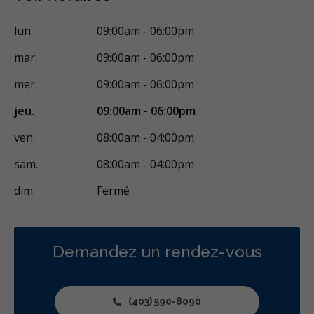
Urgence - Fins de semaine
Traitement de canal
lun.
09:00am - 06:00pm
Greffe osseuse
Implants dentaires
mar.
09:00am - 06:00pm
Extractions de dents et de dents de sagesse
Frénectomies
mer.
09:00am - 06:00pm
Élévations sinusales
Invisalign
Voies respiratoires
jeu.
09:00am - 06:00pm
Prévention des maladies des gencives
ven.
08:00am - 04:00pm
Traitement des maladies des gencives - non chirurgical
sam.
08:00am - 04:00pm
Frénectomie
Examens buccaux
Nettoyages dentaires
dim.
Fermé
Scellants
Ponts
Couronnes
Obturations
Reconstruction complète de la bouche
Incrustations
Restaurations le jour-même
Gestion de l'anxiété dentaire
Demandez un rendez-vous
Sédation - IV
Sédation - protoxyde d'azote
Sédation - orale
Anesthésie dent inividuelle (Wand)
(403) 590-8090