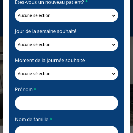
Êtes-vous un nouveau patient?
*
Canada
prairiemalldental.ca
Demandez un rendez-vous
Jour de la semaine souhaité
Moment de la journée souhaité
Prénom
*
Nom de famille
*
Previous
Next