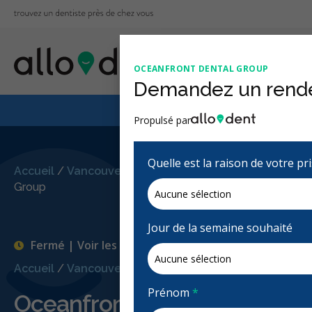
OCEANFRONT DENTAL GROUP
Demandez un rend
Le Régime canadien
Propulsé par
Quelle est la raison de votre p
Accueil
/
Vancouver, BC
/
Oceanfront Dental
Group
Jour de la semaine souhaité
Fermé | Voir les heures d'ouvertures
Accueil
/
Vancouver, BC
/
Oceanfront Dental Group
Prénom
*
Oceanfront Dental Group