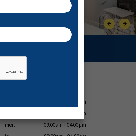
Previous
Next
Voir horaires
lun.
08:00am - 04:00pm
mar.
08:00am - 04:00pm
mer.
09:00am - 04:00pm