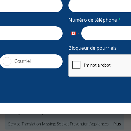
 d'ouverture,
Numéro de téléphone
*
Nouveaux patients acceptés
Financement
Canada
frontdental.ca
+1
Bloqueur de pourriels
Courriel
Services
Clinique dentaire généraliste
Protège-dents de nuit
Protège-dents de sport
Service Translation Missing: Socket Prevention Appliances
Plus