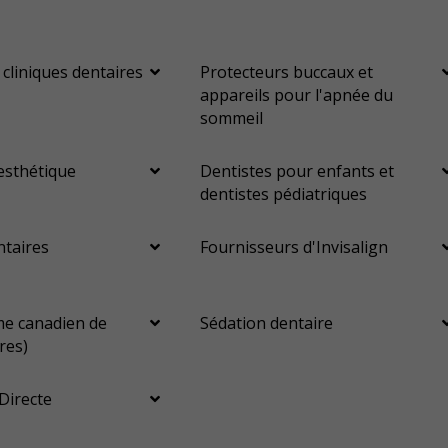
Chirurgie et orthodontie
Chirurgie orthognatique
Élévations sinusales
Réimplantation dentaire
 cliniques dentaires
Protecteurs buccaux et
appareils pour l'apnée du
Aligneurs transparents
Invisalign
Appareil orthodontique
sommeil
Voies respiratoires
Prévention des maladies des gencives
esthétique
Dentistes pour enfants et
Traitement des maladies des gencives - non chirurgical
dentistes pédiatriques
Greffe des gencives
Frénectomie
ntaires
Fournisseurs d'Invisalign
Ablation chirurgicale de Tori
Examens buccaux
Nettoyages dentaires
Scellants
Ponts
Couronnes
e canadien de
Sédation dentaire
Chirurgie endodontique
Obturations
res)
Reconstruction complète de la bouche
Incrustations
Directe
Botox - Thérapeutique
Gestion de l'anxiété dentaire
Anesthésie générale
OraVerse (inversion de la sédation)