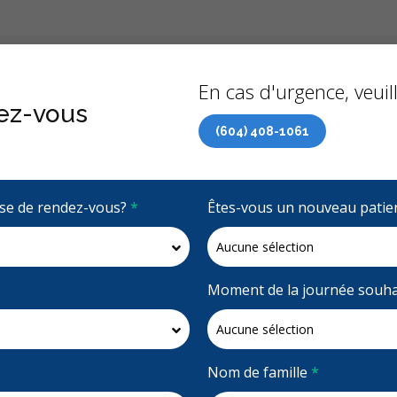
Précédent
À propo
En cas d'urgence, veuill
ez-vous
(604) 408-1061
 de soins dentaires (RCSD) maintenant accessible à tous 
rise de rendez-vous?
*
Êtes-vous un nouveau patie
4.9 étoiles
(377)
Demandez un rendez-vous
Moment de la journée souha
Nom de famille
*