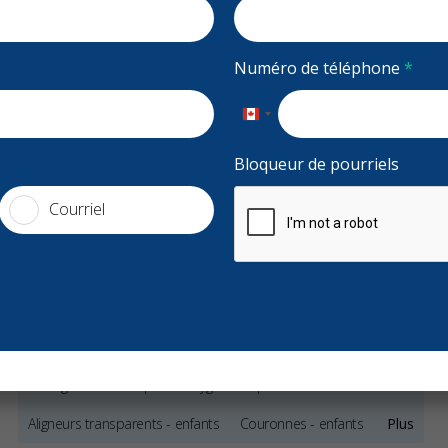
re, Soirées,
Accepte la couverture RCSD
Numéro de téléphone
*
Nouveaux patients acceptés
Financement
Canada
housedental.ca
+1
Bloqueur de pourriels
Courriel
Services
Clinique dentaire généraliste
Protège-dents de nuit
Protège-dents de sport
Hygiène et prévention - enfants
Aligneurs transparents - enfants
Couronnes - enfants
Plus