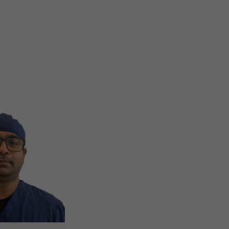
Service Translation Missing: Pediatric Dentistry
Sédation - enfants
Mordançage
Restauration complète de la bouche (cosmétique)
Blanchiment des dents
Facettes
Prothèses dentaires
Biopsies
Dépistage du cancer de la bouche
Pathologies orales
Radiographies numériques
Radiographies panoramiques
Urgence durant les heures de clinique
Urgence - soir
Urgence - Fins de semaine
Traitement de canal
Traitement de la fracture de la racine
Greffe osseuse
Implants dentaires
Chirurgie endodontique
Extractions de dents et de dents de sagesse
Frénectomies