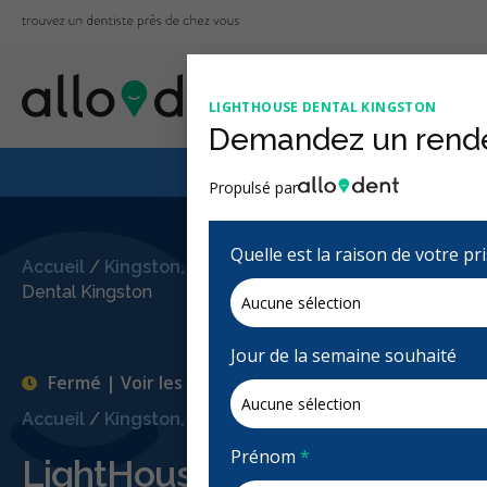
LIGHTHOUSE DENTAL KINGSTON
Demandez un rend
Le Régime canadien
Propulsé par
Quelle est la raison de votre p
Accueil
/
Kingston, ON
/
LightHouse
Dental Kingston
Jour de la semaine souhaité
Fermé | Voir les heures d'ouvertures
Accueil
/
Kingston, ON
/
LightHouse Dental Kingston
Prénom
*
LightHouse Dental Kingston