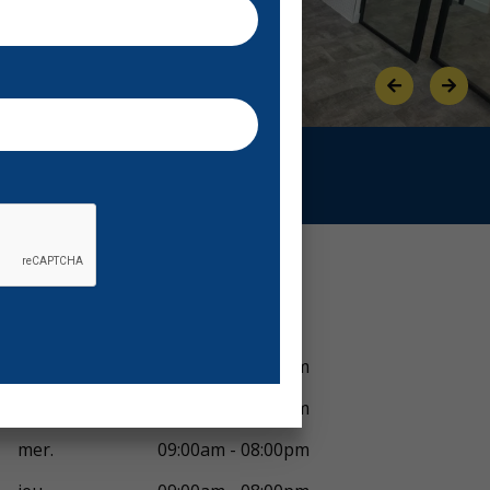
Previous
Next
Voir horaires
lun.
09:00am - 08:00pm
mar.
09:00am - 08:00pm
mer.
09:00am - 08:00pm