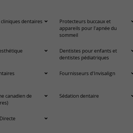
Services esthétiques
Prothèses dentaires
Diagnostique
Urgences
Endodontie
Chirurgie buccale
Orthodontie
 cliniques dentaires
Protecteurs buccaux et
appareils pour l'apnée du
Parodontie
Hygiène préventive et nettoyages
Réparateur
sommeil
Sédation
RCSD (Régime canadien de soins dentaires)
esthétique
Dentistes pour enfants et
Moins
dentistes pédiatriques
ntaires
Fournisseurs d'Invisalign
e canadien de
Sédation dentaire
res)
Directe