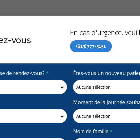
Précédent
À propo
En cas d'urgence, veuill
ez-vous
(613) 777-5151
 de soins dentaires (RCSD) maintenant accessible à tous 
rise de rendez-vous?
*
Êtes-vous un nouveau patie
4.8 étoiles
(878)
Demandez un rendez-vous
Moment de la journée souha
Nom de famille
*