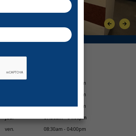
Previous
Next
Voir horaires
lun.
07:30am - 04:00pm
mar.
07:30am - 04:00pm
mer.
07:30am - 04:00pm
jeu.
07:30am - 04:00pm
ven.
08:30am - 04:00pm