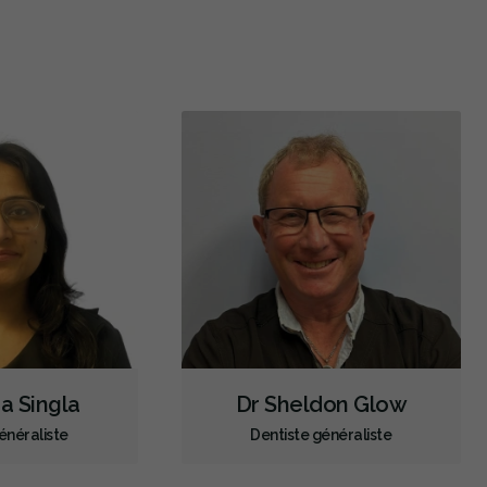
Extractions de dents et de dents de sagesse
Invisalign
Appareil orthodontique
Prévention des maladies des gencives
Examens buccaux
Nettoyages dentaires
Scellants
Ponts
Couronnes
Obturations
Soins dentaires pour enfants
Services esthétiques
Diagnostique
Urgences
Endodontie
Chirurgie buccale
Orthodontie
Parodontie
Hygiène préventive et nettoyages
Réparateur
Facturation Directe
a Singla
Dr Sheldon Glow
RCSD (Régime canadien de soins dentaires)
Moins
énéraliste
Dentiste généraliste