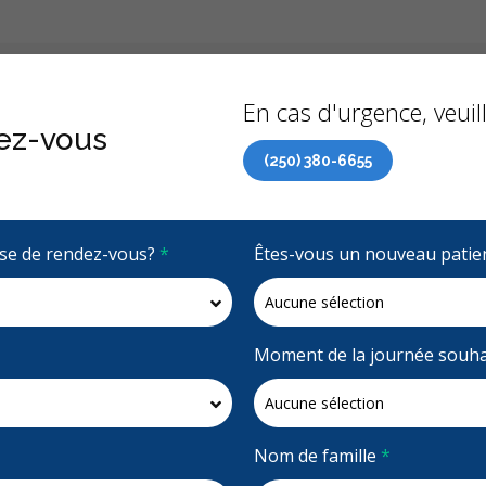
Précédent
À propo
En cas d'urgence, veuill
ez-vous
(250) 380-6655
 de soins dentaires (RCSD) maintenant accessible à tous 
rise de rendez-vous?
*
Êtes-vous un nouveau patie
4.7 étoiles
(286)
Demandez un rendez-vous
Moment de la journée souha
Nom de famille
*
Accepte la couverture RCSD