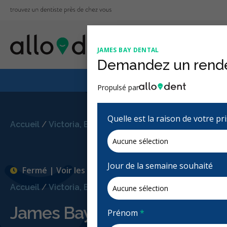
JAMES BAY DENTAL
Demandez un rend
Le Régime canadien
Propulsé par
Quelle est la raison de votre p
Accueil
/
Victoria, BC
/
James Bay Dental
Jour de la semaine souhaité
Fermé | Voir les heures d'ouvertures
Accueil
/
Victoria, BC
/
James Bay Dental
James Bay Dental
Prénom
*