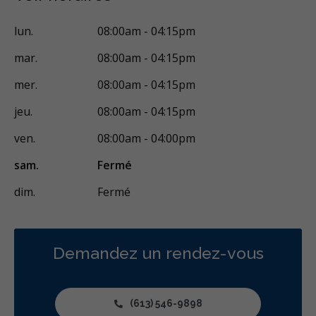
Urgence - Fins de semaine
Traitement de canal
lun.
08:00am - 04:15pm
Traitement de la fracture de la racine
Greffe osseuse
mar.
08:00am - 04:15pm
Implants dentaires
Chirurgie endodontique
mer.
08:00am - 04:15pm
Extractions de dents et de dents de sagesse
jeu.
08:00am - 04:15pm
Traitement des maladies des gencives - chirurgical
ven.
08:00am - 04:00pm
Traitement du trouble myofonctionnel orofacial
sam.
Fermé
Chirurgie et orthodontie
Élévations sinusales
dim.
Fermé
Aligneurs transparents
Invisalign
Appareil orthodontique
Voies respiratoires
Prévention des maladies des gencives
Traitement des maladies des gencives - non chirurgical
Demandez un rendez-vous
Greffe des gencives
Examens buccaux
Nettoyages dentaires
Scellants
Ponts
Couronnes
(613) 546-9898