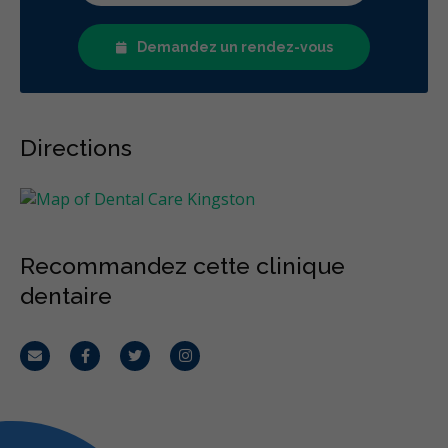
Chirurgie endodontique
Obturations
Demandez un rendez-vous
Reconstruction complète de la bouche
Incrustations
Restaurations le jour-même
Botox - Thérapeutique
Gestion de l'anxiété dentaire
Anesthésie générale
Directions
OraVerse (inversion de la sédation)
Sédation - IV
Sédation - protoxyde d'azote
Sédation - orale
Appareils dentaires
Soins dentaires pour enfants
Recommandez cette clinique
Services esthétiques
Prothèses dentaires
Diagnostique
dentaire
Urgences
Endodontie
Chirurgie buccale
Orthodontie
Parodontie
Hygiène préventive et nettoyages
Réparateur
Courriel
Facebook
Twitter
Instagram
Sédation
RCSD (Régime canadien de soins dentaires)
Moins