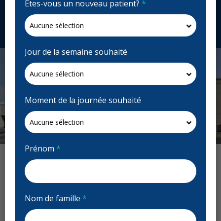
Êtes-vous un nouveau patient?
*
dawsondental.ca
Demandez un rendez-vous
Jour de la semaine souhaité
Moment de la journée souhaité
Previous
Next
Prénom
*
Avis : Dawson Dental - Barrie
Nom de famille
*
Previous
Next
Ludoralee
L