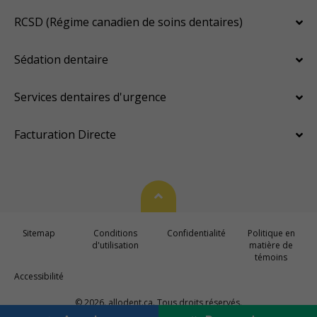
RCSD (Régime canadien de soins dentaires)
Sédation dentaire
Services dentaires d'urgence
Facturation Directe
Haut de page
Sitemap
Conditions
Confidentialité
Politique en
d'utilisation
matière de
témoins
Accessibilité
© 2026. allodent.ca. Tous droits réservés.