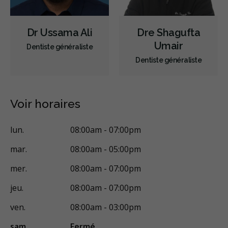
Extractions de dents et de dents de sagesse
Dr Ussama Ali
Dre Shagufta
Traitement des maladies des gencives - chirurgical
Umair
Dentiste généraliste
Traitement du trouble myofonctionnel orofacial
Dentiste généraliste
Chirurgie et orthodontie
Élévations sinusales
Aligneurs transparents
Invisalign
Appareil orthodontique
Voir horaires
Voies respiratoires
Prévention des maladies des gencives
lun.
08:00am - 07:00pm
Traitement des maladies des gencives - non chirurgical
mar.
08:00am - 05:00pm
Greffe des gencives
Examens buccaux
mer.
08:00am - 07:00pm
Nettoyages dentaires
Scellants
Ponts
Couronnes
jeu.
08:00am - 07:00pm
Chirurgie endodontique
Obturations
ven.
08:00am - 03:00pm
Reconstruction complète de la bouche
Incrustations
sam.
Fermé