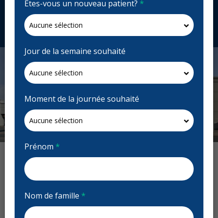
Êtes-vous un nouveau patient?
*
dawsondental.ca
Demandez un rendez-vous
Jour de la semaine souhaité
Moment de la journée souhaité
Previous
Next
Prénom
*
Avis : Dawson Dental - Barrie
Nom de famille
*
Previous
Next
Ludoralee
L