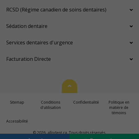
RCSD (Régime canadien de soins dentaires)
Sédation dentaire
Services dentaires d'urgence
Facturation Directe
Haut de page
Sitemap
Conditions
Confidentialité
Politique en
d'utilisation
matière de
témoins
Accessibilité
© 2026. allodent.ca. Tous droits réservés.