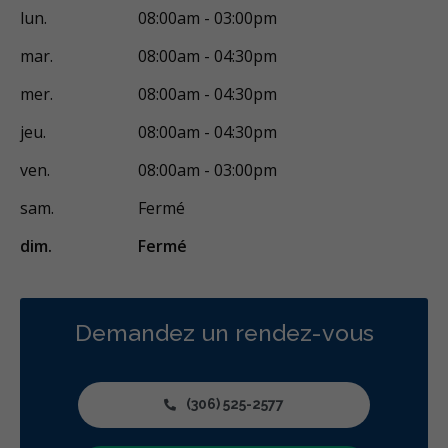
Soins dentaires pour enfants
Services esthétiques
lun.
08:00am - 03:00pm
Diagnostique
Urgences
Endodontie
Chirurgie buccale
mar.
08:00am - 04:30pm
Orthodontie
Hygiène préventive et nettoyages
Réparateur
mer.
08:00am - 04:30pm
Sédation
RCSD (Régime canadien de soins dentaires)
jeu.
08:00am - 04:30pm
Moins
ven.
08:00am - 03:00pm
sam.
Fermé
dim.
Fermé
Demandez un rendez-vous
(306) 525-2577