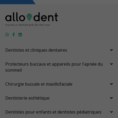
OraVerse (inversion de la sédation)
Sédation - IV
Sédation - protoxyde d'azote
Sédation - orale
Anesthésie dent inividuelle (Wand)
Appareils dentaires
Soins dentaires pour enfants
Services esthétiques
Prothèses dentaires
Diagnostique
Urgences
Dentistes et cliniques dentaires
Endodontie
Chirurgie buccale
Orthodontie
Parodontie
Protecteurs buccaux et appareils pour l'apnée du
Hygiène préventive et nettoyages
Réparateur
Sédation
sommeil
Moins
Chirurgie buccale et maxillofaciale
Dentisterie esthétique
Dentistes pour enfants et dentistes pédiatriques