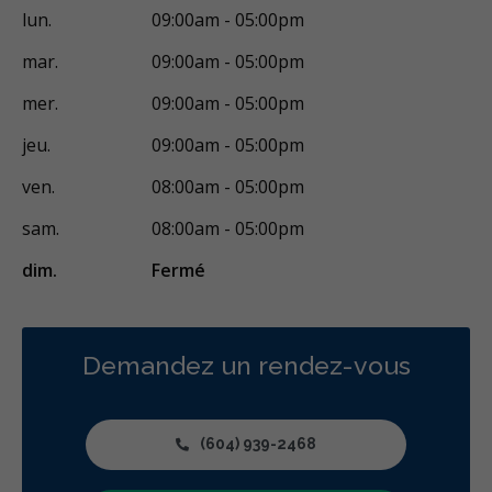
CariVu
CEREC
Lasers dentaires
lun.
09:00am - 05:00pm
Empreintes dentaires numériques
mar.
09:00am - 05:00pm
Anesthésie dent inividuelle (Wand)
Urgence 24h/24
mer.
09:00am - 05:00pm
Urgence durant les heures de clinique
Urgence - soir
jeu.
09:00am - 05:00pm
Urgence - Fins de semaine
ven.
08:00am - 05:00pm
Traitement des traumatismes faciaux
Traitement de canal
sam.
08:00am - 05:00pm
Traitement de la fracture de la racine
Greffe osseuse
dim.
Fermé
Implants dentaires
Chirurgie endodontique
Extractions de dents et de dents de sagesse
Frénectomies
Demandez un rendez-vous
Traitement des maladies des gencives - chirurgical
Dentisterie hospitalière
Micro-chirurgie
(604) 939-2468
Traitement du trouble myofonctionnel orofacial