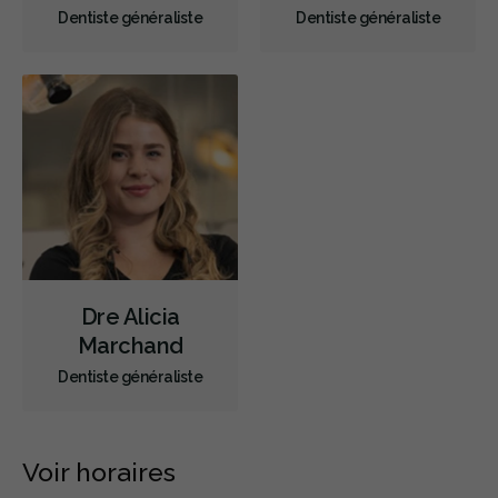
Dentiste généraliste
Dentiste généraliste
Ablation chirurgicale de Tori
Examens buccaux
Nettoyages dentaires
Scellants
Ponts
Couronnes
Chirurgie endodontique
Obturations
Reconstruction complète de la bouche
Incrustations
Restaurations le jour-même
Anesthésie générale
Sédation - orale
Anesthésie dent inividuelle (Wand)
Appareils dentaires
Soins dentaires pour enfants
Dre Alicia
Services esthétiques
Prothèses dentaires
Diagnostique
Marchand
Urgences
Endodontie
Chirurgie buccale
Orthodontie
Dentiste généraliste
Parodontie
Hygiène préventive et nettoyages
Réparateur
Sédation
RCSD (Régime canadien de soins dentaires)
Voir horaires
Moins