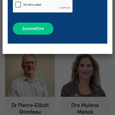
Urgence durant les heures de clinique
Urgence - soir
Urgence - Fins de semaine
Traitement de canal
Dr Adika Dogbe
Dr Anthony
Greffe des gencives
Implants dentaires
Mikhayel
Dentiste généraliste
Dentiste généraliste
Chirurgie endodontique
Extractions de dents et de dents de sagesse
Frénectomies
Traitement des maladies des gencives - chirurgical
Chirurgie et orthodontie
Réimplantation dentaire
Aligneurs transparents
Invisalign
Prévention des maladies des gencives
Service Translation Missing: Gum Disease Prevention - Non-
Surgical
Dr Pierre-Elliott
Dre Mylene
Greffe des gencives
Frénectomies
Rondeau
Manoli