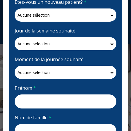
Êtes-vous un nouveau patient?
*
Fermé | Voir les heures d'ouvertures
31 Blvd. Samson #200, Laval, QC H7X 3S5, Canada
dentisteconfort.ca
Jour de la semaine souhaité
Demandez un rendez-vous
Moment de la journée souhaité
Prénom
*
Nom de famille
*
Previous
Next