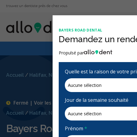
BAYERS ROAD DENTAL
Demandez un rend
Le Régime canadien
Propulsé par
Quelle est la raison de votre p
Accueil
/
Halifax, NS
/
Bayers Road Dental
Jour de la semaine souhaité
Fermé | Voir les heures d'ouvertures
Accueil
/
Halifax, NS
/
Bayers Road Dental
Bayers Road Dental
Prénom
*