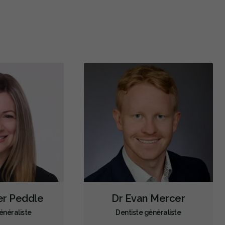
Restauration complète de la bouche (cosmétique)
Blanchiment des dents
Facettes
Botox - Cosmétique
Prothèses dentaires
Diagnostic des troubles de l'ATM
Scanner intraoral
Radiographies numériques
Radiographies panoramiques
Urgence durant les heures de clinique
Traitement de canal
Greffe osseuse
Extractions de dents et de dents de sagesse
Frénectomies
Prévention des maladies des gencives
Examens buccaux
Nettoyages dentaires
Scellants
Ponts
Couronnes
Obturations
fer Peddle
Dr Evan Mercer
Reconstruction complète de la bouche
Incrustations
énéraliste
Dentiste généraliste
Anesthésie générale
Sédation - orale
Appareils dentaires