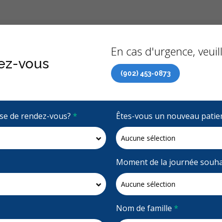
Précédent
À propo
En cas d'urgence, veuill
ez-vous
(902) 453-0873
 de soins dentaires (RCSD) maintenant accessible à tous 
rise de rendez-vous?
*
Êtes-vous un nouveau patie
4.1 étoiles
(16)
Demandez un rendez-vous
Moment de la journée souha
Nom de famille
*