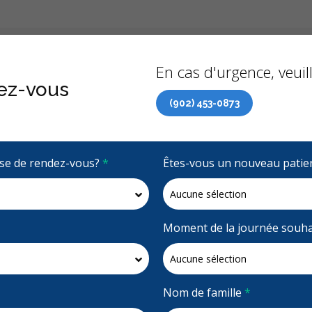
Précédent
À propo
En cas d'urgence, veuill
ez-vous
(902) 453-0873
 de soins dentaires (RCSD) maintenant accessible à tous 
rise de rendez-vous?
*
Êtes-vous un nouveau patie
4.1 étoiles
(16)
Demandez un rendez-vous
Moment de la journée souha
Nom de famille
*