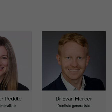
Restauration complète de la bouche (cosmétique)
Blanchiment des dents
Facettes
Botox - Cosmétique
Prothèses dentaires
Diagnostic des troubles de l'ATM
Scanner intraoral
Radiographies numériques
Radiographies panoramiques
Urgence durant les heures de clinique
Traitement de canal
Greffe osseuse
Extractions de dents et de dents de sagesse
Frénectomies
Prévention des maladies des gencives
Examens buccaux
Nettoyages dentaires
Scellants
Ponts
Couronnes
Obturations
fer Peddle
Dr Evan Mercer
Reconstruction complète de la bouche
Incrustations
énéraliste
Dentiste généraliste
Anesthésie générale
Sédation - orale
Appareils dentaires