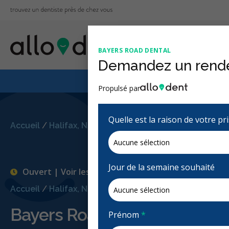
BAYERS ROAD DENTAL
Demandez un rend
Le Régime canadien
Propulsé par
Quelle est la raison de votre p
Accueil
/
Halifax, NS
/
Bayers Road Dental
Jour de la semaine souhaité
Ouvert | Voir les heures d'ouvertures
Accueil
/
Halifax, NS
/
Bayers Road Dental
Bayers Road Dental
Prénom
*