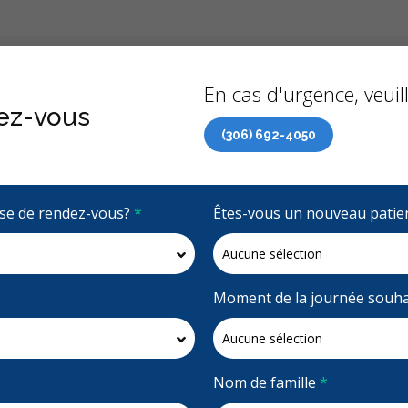
Précédent
À propo
En cas d'urgence, veuill
ez-vous
(306) 692-4050
 de soins dentaires (RCSD) maintenant accessible à tous 
rise de rendez-vous?
*
Êtes-vous un nouveau patie
4.9 étoiles
(531)
Demandez un rendez-vous
Moment de la journée souha
Nom de famille
*