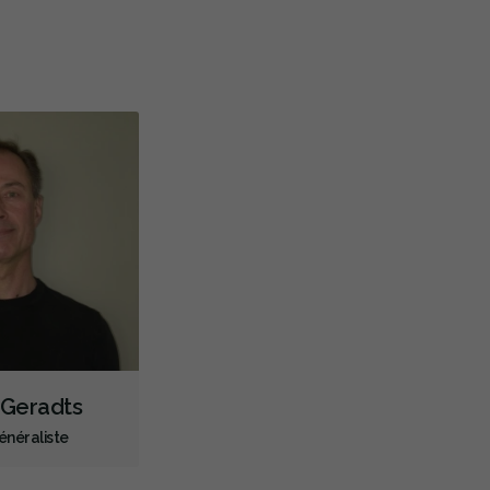
Blanchiment des dents
Facettes
Lumineers
Dépistage du cancer de la bouche
Diagnostic des troubles de l'ATM
Scanner TVFC
Scanner intraoral
Radiographies numériques
Radiographies panoramiques
CEREC
Lasers dentaires
Empreintes dentaires numériques
Traitement de canal
Traitement de la fracture de la racine
Greffe osseuse
Implants dentaires
Chirurgie endodontique
Extractions de dents et de dents de sagesse
Frénectomies
s Geradts
Aligneurs transparents
Invisalign
énéraliste
Prévention des maladies des gencives
Traitement des maladies des gencives - non chirurgical