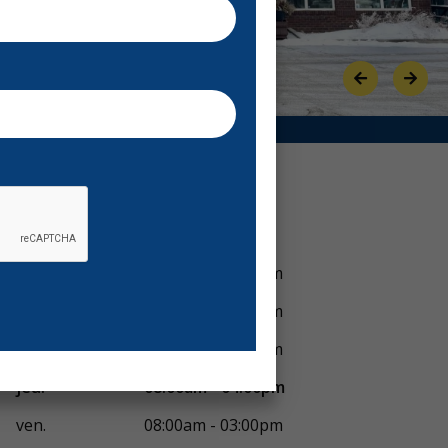
Previous
Next
Voir horaires
lun.
08:00am - 04:00pm
mar.
08:00am - 04:00pm
mer.
08:00am - 04:00pm
jeu.
08:00am - 04:00pm
ven.
08:00am - 03:00pm