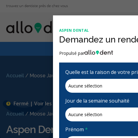
ASPEN DENTAL
Demandez un rend
Le Régime canadien
Propulsé par
Quelle est la raison de votre p
Accueil
/
Moose Jaw, SK
/
Aspen Dental
Jour de la semaine souhaité
Fermé | Voir les heures d'ouvertures
Accueil
/
Moose Jaw, SK
/
Aspen Dental
Aspen Dental
Prénom
*